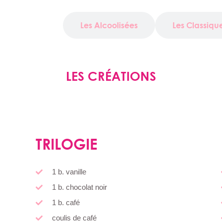
es Créations
Les Alcoolisées
Les Classiqu
LES CRÉATIONS
TRILOGIE
1 b. vanille
1 b. chocolat noir
1 b. café
coulis de café