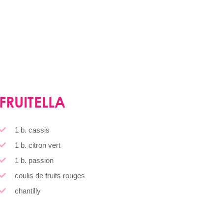
FRUITELLA
1 b. cassis
1 b. citron vert
1 b. passion
coulis de fruits rouges
chantilly