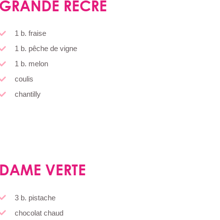
GRANDE RÉCRÉ
1 b. fraise
1 b. pêche de vigne
1 b. melon
coulis
chantilly
DAME VERTE
3 b. pistache
chocolat chaud