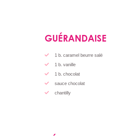
GUÉRANDAISE
1 b. caramel beurre salé
1 b. vanille
1 b. chocolat
sauce chocolat
chantilly