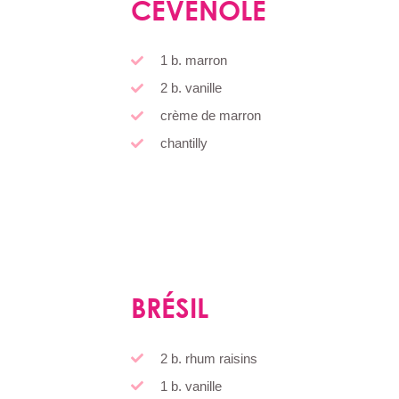
CÉVENOLE
1 b. marron
2 b. vanille
crème de marron
chantilly
BRÉSIL
2 b. rhum raisins
1 b. vanille