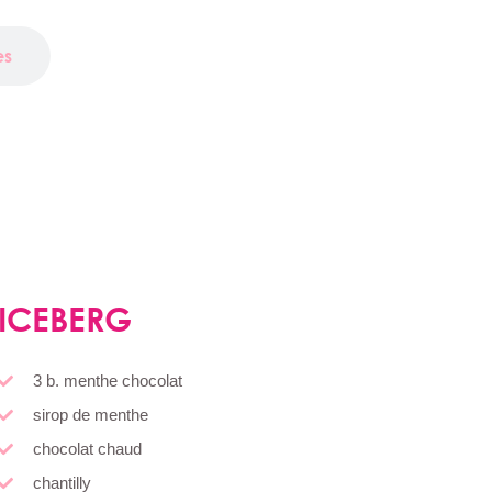
es
ICEBERG
3 b. menthe chocolat
sirop de menthe
chocolat chaud
chantilly