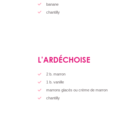
banane
chantilly
L’ARDÉCHOISE
2 b. marron
1 b. vanille
marrons glacés ou crème de marron
chantilly