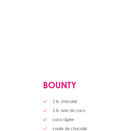
L
BOUNTY
2 b. chocolat
1 b. noix de coco
coco râpée
coulis de chocolat