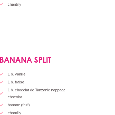
chantilly
BANANA SPLIT
1 b. vanille
1 b. fraise
1 b. chocolat de Tanzanie nappage
chocolat
banane (fruit)
chantilly