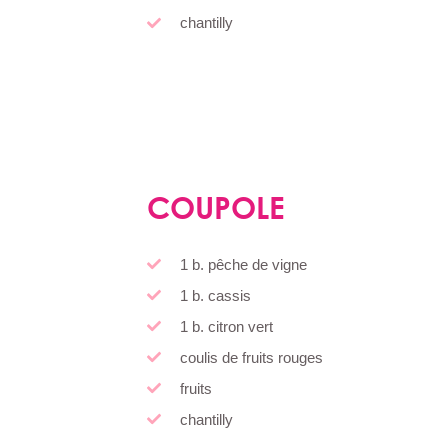
chantilly
COUPOLE
1 b. pêche de vigne
1 b. cassis
1 b. citron vert
coulis de fruits rouges
fruits
chantilly