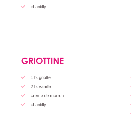
chantilly
GRIOTTINE
1 b. griotte
2 b. vanille
crème de marron
chantilly