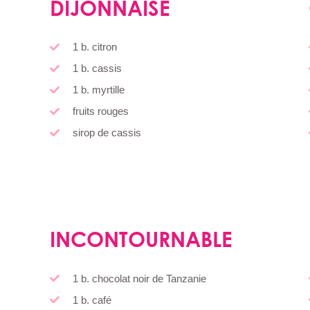
DIJONNAISE
1 b. citron
1 b. cassis
1 b. myrtille
fruits rouges
sirop de cassis
INCONTOURNABLE
1 b. chocolat noir de Tanzanie
1 b. café