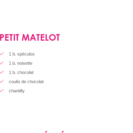
PETIT MATELOT
1 b. spéculos
1 b. noisette
1 b. chocolat
coulis de chocolat
chantilly