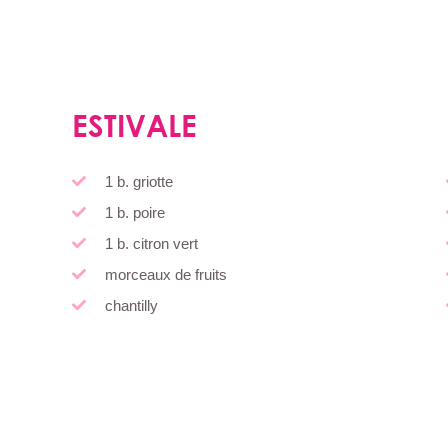
ESTIVALE
1 b. griotte
1 b. poire
1 b. citron vert
morceaux de fruits
chantilly