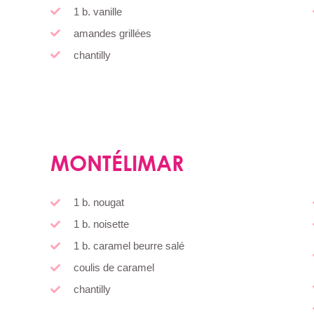
1 b. vanille
amandes grillées
chantilly
MONTÉLIMAR
1 b. nougat
1 b. noisette
1 b. caramel beurre salé
coulis de caramel
chantilly